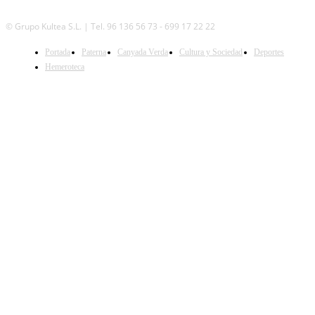
© Grupo Kultea S.L. | Tel. 96 136 56 73 - 699 17 22 22
SÍGUENOS
Portada
Paterna
Canyada Verda
Cultura y Sociedad
Deportes
Hemeroteca