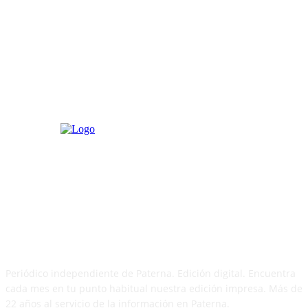
PATERNA AL DÍA
Periódico independiente de Paterna. Edición digital. Encuentra
cada mes en tu punto habitual nuestra edición impresa. Más de
22 años al servicio de la información en Paterna.