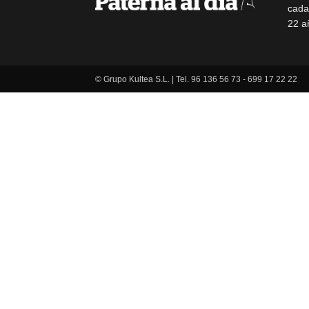
cada
22 a
© Grupo Kultea S.L. | Tel. 96 136 56 73 - 699 17 22 22