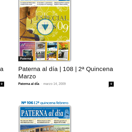
Paterna
na
Paterna al día | 108 | 2ª Quincena
Marzo
Paterna al día
-
marzo 14, 2009
0
0