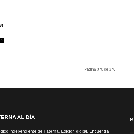
na
0
Página 370 de 370
TERNA AL DÍA
S
ódico independiente de Paterna. Edición digital. Encuentra