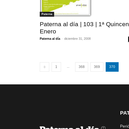
Paterna
Paterna al día | 103 | 1ª Quince
Enero
Paterna al día
-
diciembre 31, 2008
...
1
368
369
370
PA
Peri