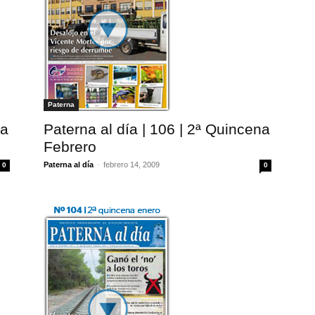
Paterna
na
Paterna al día | 106 | 2ª Quincena
Febrero
Paterna al día
-
febrero 14, 2009
0
0