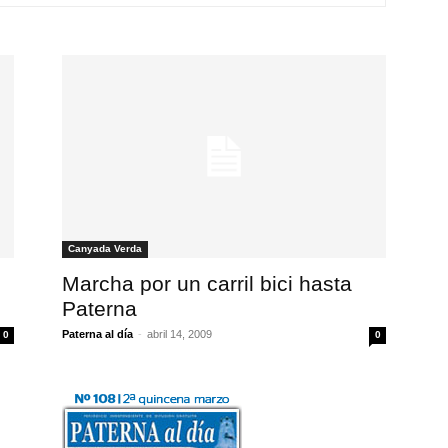
Canyada Verda
Marcha por un carril bici hasta
Paterna
Paterna al día
-
abril 14, 2009
0
0