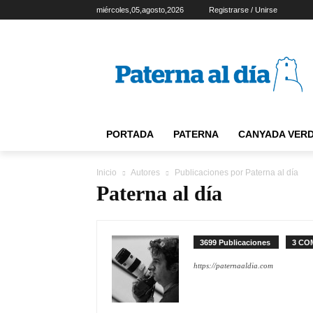
miércoles,05,agosto,2026
Registrarse / Unirse
PORTADA
PATERNA
CANYADA VER
Inicio
Autores
Publicaciones por Paterna al día
Paterna al día
3699 Publicaciones
3 CO
https://paternaaldia.com