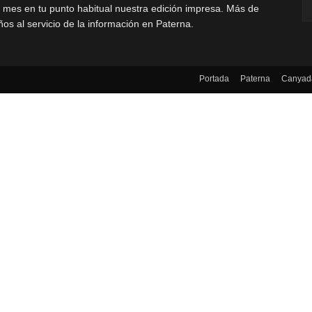
 mes en tu punto habitual nuestra edición impresa. Más de
ños al servicio de la información en Paterna.
Portada
Paterna
Canyad