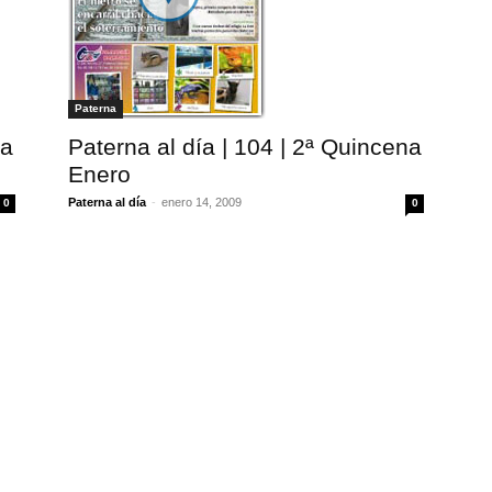
Paterna
na
Paterna al día | 104 | 2ª Quincena
Enero
Paterna al día
-
enero 14, 2009
0
0