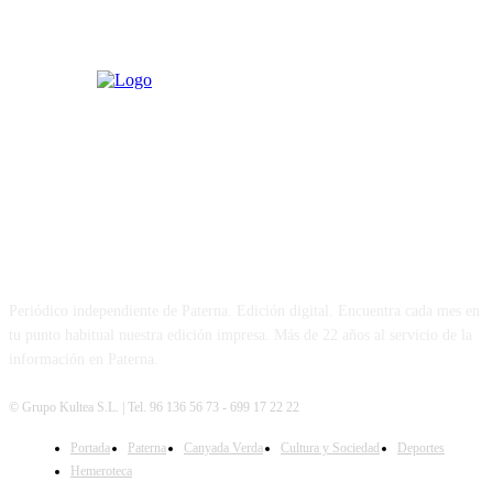
PATERNA AL DÍA
Periódico independiente de Paterna. Edición digital. Encuentra cada mes en
tu punto habitual nuestra edición impresa. Más de 22 años al servicio de la
información en Paterna.
© Grupo Kultea S.L. | Tel. 96 136 56 73 - 699 17 22 22
Portada
Paterna
Canyada Verda
Cultura y Sociedad
Deportes
SÍGUENOS
Hemeroteca