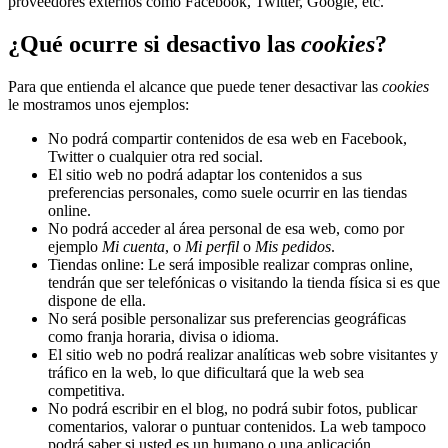
proveedores externos como Facebook, Twitter, Google, etc.
¿Qué ocurre si desactivo las
cookies
?
Para que entienda el alcance que puede tener desactivar las
cookies
le mostramos unos ejemplos:
No podrá compartir contenidos de esa web en Facebook,
Twitter o cualquier otra red social.
El sitio web no podrá adaptar los contenidos a sus
preferencias personales, como suele ocurrir en las tiendas
online.
No podrá acceder al área personal de esa web, como por
ejemplo
Mi cuenta
, o
Mi perfil
o
Mis pedidos
.
Tiendas online: Le será imposible realizar compras online,
tendrán que ser telefónicas o visitando la tienda física si es que
dispone de ella.
No será posible personalizar sus preferencias geográficas
como franja horaria, divisa o idioma.
El sitio web no podrá realizar analíticas web sobre visitantes y
tráfico en la web, lo que dificultará que la web sea
competitiva.
No podrá escribir en el blog, no podrá subir fotos, publicar
comentarios, valorar o puntuar contenidos. La web tampoco
podrá saber si usted es un humano o una aplicación