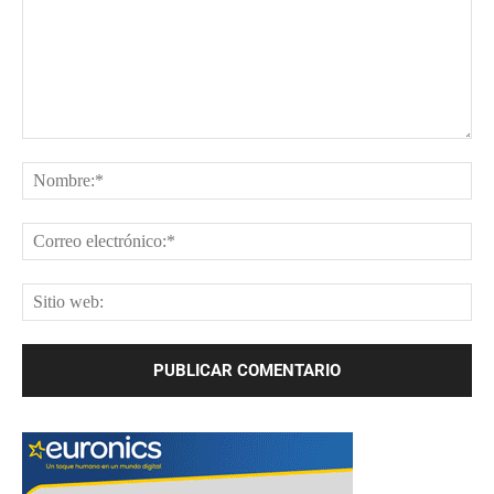
Comentario:
No
Cor
ele
Sit
web