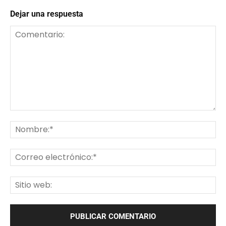
Dejar una respuesta
Comentario:
No
Co
ele
Sit
we