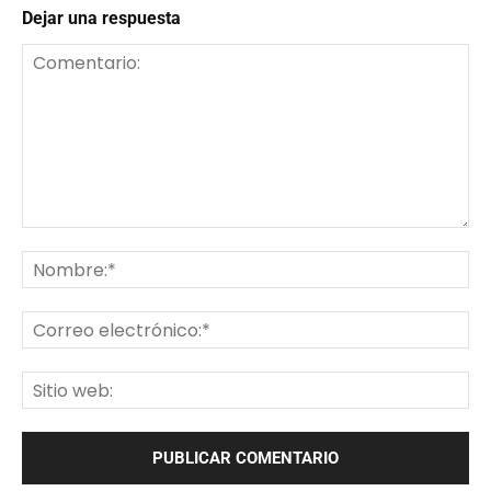
Dejar una respuesta
Comentario:
No
Co
ele
Sit
we