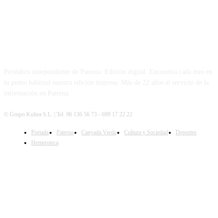
PATERNA AL DÍA
Periódico independiente de Paterna. Edición digital. Encuentra cada mes en
tu punto habitual nuestra edición impresa. Más de 22 años al servicio de la
información en Paterna.
© Grupo Kultea S.L. | Tel. 96 136 56 73 - 699 17 22 22
Portada
Paterna
Canyada Verda
Cultura y Sociedad
Deportes
SÍGUENOS
Hemeroteca