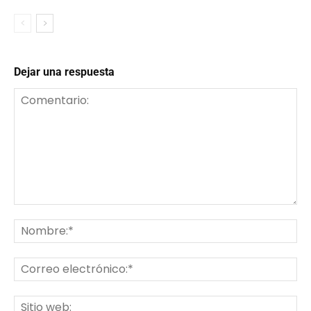
Dejar una respuesta
Comentario:
No
Co
ele
Sit