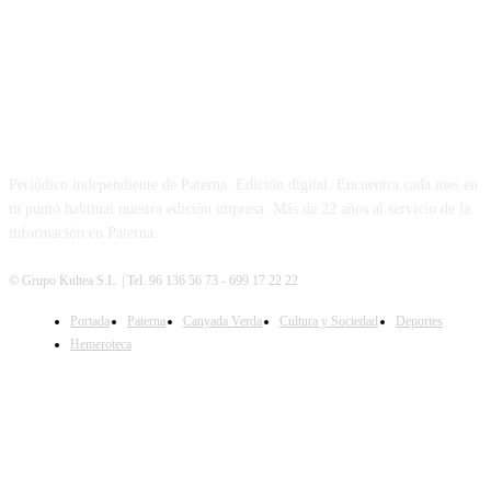
PATERNA AL DÍA
Periódico independiente de Paterna. Edición digital. Encuentra cada mes en
tu punto habitual nuestra edición impresa. Más de 22 años al servicio de la
información en Paterna.
© Grupo Kultea S.L. | Tel. 96 136 56 73 - 699 17 22 22
Portada
Paterna
Canyada Verda
Cultura y Sociedad
Deportes
SÍGUENOS
Hemeroteca