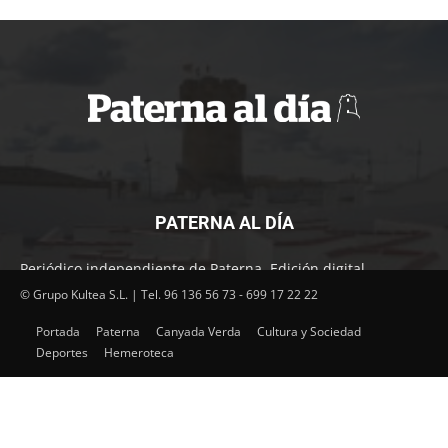
PATERNA AL DÍA
Periódico independiente de Paterna. Edición digital.
Encuentra cada mes en tu punto habitual nuestra edición
© Grupo Kultea S.L. | Tel. 96 136 56 73 - 699 17 22 22
impresa. Más de 22 años al servicio de la información en
Portada
Paterna
Canyada Verda
Cultura y Sociedad
Paterna.
Deportes
Hemeroteca
SÍGUENOS