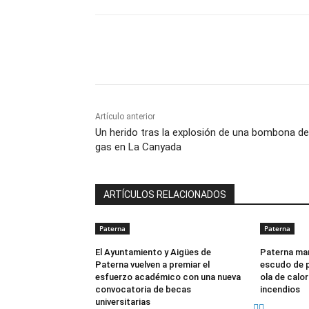
Cuota
Artículo anterior
Un herido tras la explosión de una bombona de
gas en La Canyada
ARTÍCULOS RELACIONADOS
Paterna
Paterna
El Ayuntamiento y Aigües de
Paterna man
Paterna vuelven a premiar el
escudo de p
esfuerzo académico con una nueva
ola de calor
convocatoria de becas
incendios
universitarias