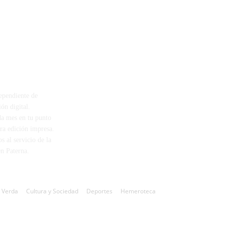
:*
AL DÍA
ependiente de
SÍGUENOS
ón digital.
a mes en tu punto
tra edición impresa.
s al servicio de la
n Paterna.
 Verda
Cultura y Sociedad
Deportes
Hemeroteca