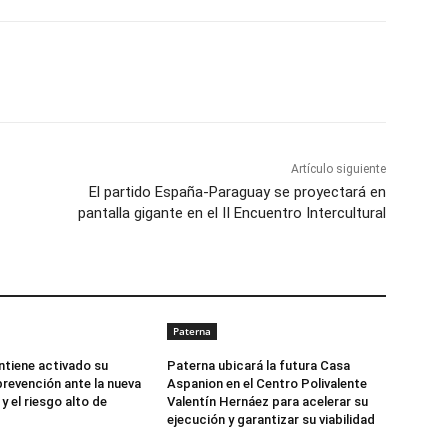
Artículo siguiente
El partido España-Paraguay se proyectará en
pantalla gigante en el II Encuentro Intercultural
Paterna
tiene activado su
Paterna ubicará la futura Casa
revención ante la nueva
Aspanion en el Centro Polivalente
 y el riesgo alto de
Valentín Hernáez para acelerar su
ejecución y garantizar su viabilidad