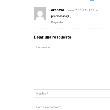
arantxa
marzo 7, 2012 En 1:26 pm
preciosaaaa(L)
Responder
Dejar una respuesta
Comentario: