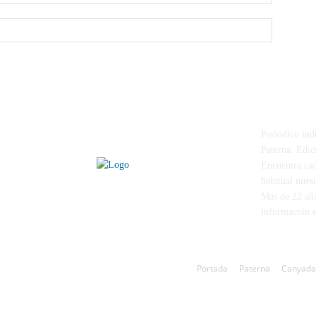
electrónico
Sitio
web:
PATERNA 
Periódico ind
Paterna. Edici
Encuentra cad
habitual nues
Más de 22 año
información e
Portada
Paterna
Canyada