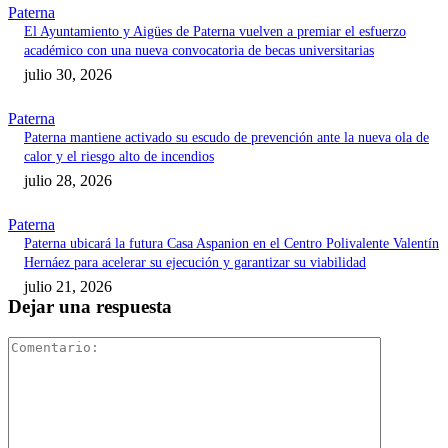
Paterna
El Ayuntamiento y Aigües de Paterna vuelven a premiar el esfuerzo
académico con una nueva convocatoria de becas universitarias
julio 30, 2026
Paterna
Paterna mantiene activado su escudo de prevención ante la nueva ola de
calor y el riesgo alto de incendios
julio 28, 2026
Paterna
Paterna ubicará la futura Casa Aspanion en el Centro Polivalente Valentín
Hernáez para acelerar su ejecución y garantizar su viabilidad
julio 21, 2026
Dejar una respuesta
Comentari