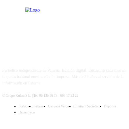
PATERNA AL DÍA
Periódico independiente de Paterna. Edición digital. Encuentra cada mes en
tu punto habitual nuestra edición impresa. Más de 22 años al servicio de la
información en Paterna.
© Grupo Kultea S.L. | Tel. 96 136 56 73 - 699 17 22 22
Portada
Paterna
Canyada Verda
Cultura y Sociedad
Deportes
SÍGUENOS
Hemeroteca