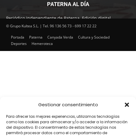
PATERNA AL DÍA
Periódico independiente de Paterna. Edición digital.
Encuentra cada mes en tu punto habitual nuestra edición
© Grupo Kultea S.L. | Tel. 96 136 56 73 - 699 17 22 22
impresa. Más de 22 años al servicio de la información en
Portada
Paterna
Canyada Verda
Cultura y Sociedad
Paterna.
Deportes
Hemeroteca
SÍGUENOS
Gestionar consentimiento
Para ofrecer las mejores experiencias, utilizamos tecnologías
como las cookies para almacenar y/o acceder a la información
del dispositivo. El consentimiento de estas tecnologías nos
permitirá procesar datos como el comportamiento de