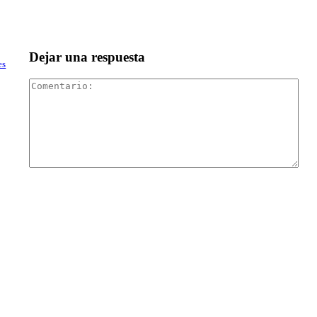
Dejar una respuesta
es
Com