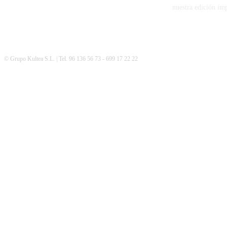
nuestra edición im
© Grupo Kultea S.L. | Tel. 96 136 56 73 - 699 17 22 22