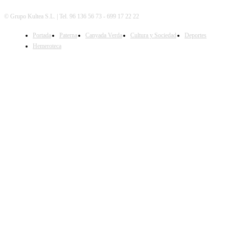
© Grupo Kultea S.L. | Tel. 96 136 56 73 - 699 17 22 22
Portada
Paterna
Canyada Verda
Cultura y Sociedad
Deportes
SÍGUENOS
Hemeroteca