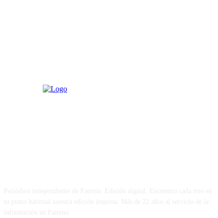
PATERNA AL DÍA
Periódico independiente de Paterna. Edición digital. Encuentra cada mes en
tu punto habitual nuestra edición impresa. Más de 22 años al servicio de la
información en Paterna.