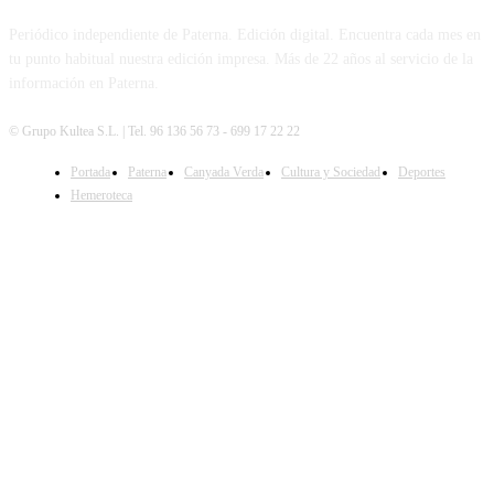
Periódico independiente de Paterna. Edición digital. Encuentra cada mes en
tu punto habitual nuestra edición impresa. Más de 22 años al servicio de la
información en Paterna.
© Grupo Kultea S.L. | Tel. 96 136 56 73 - 699 17 22 22
Portada
Paterna
Canyada Verda
Cultura y Sociedad
Deportes
SÍGUENOS
Hemeroteca