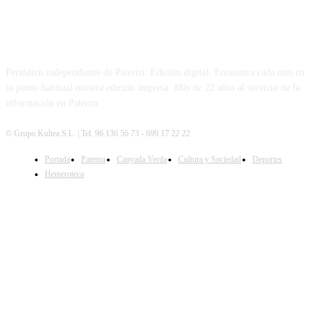
PATERNA AL DÍA
Periódico independiente de Paterna. Edición digital. Encuentra cada mes en
tu punto habitual nuestra edición impresa. Más de 22 años al servicio de la
información en Paterna.
© Grupo Kultea S.L. | Tel. 96 136 56 73 - 699 17 22 22
Portada
Paterna
Canyada Verda
Cultura y Sociedad
Deportes
SÍGUENOS
Hemeroteca