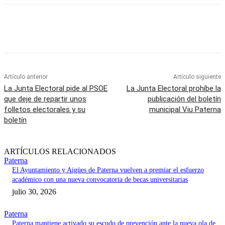
Artículo anterior
Artículo siguiente
La Junta Electoral pide al PSOE
La Junta Electoral prohíbe la
que deje de repartir unos
publicación del boletín
folletos electorales y su
municipal Viu Paterna
boletín
ARTÍCULOS RELACIONADOS
Paterna
El Ayuntamiento y Aigües de Paterna vuelven a premiar el esfuerzo
académico con una nueva convocatoria de becas universitarias
julio 30, 2026
Paterna
Paterna mantiene activado su escudo de prevención ante la nueva ola de