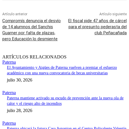
Artículo anterior
Artículo siguiente
Compromís denuncia el desvío
El fiscal pide 47 años de cárcel
de 14 alumnos del Sanchis
para el presunto pederasta del
Guarner por falta de plazas,
club Peñacañada
pero Educación lo desmiente
ARTÍCULOS RELACIONADOS
Paterna
El Ayuntamiento y Aigües de Paterna vuelven a premiar el esfuerzo
académico con una nueva convocatoria de becas universitarias
julio 30, 2026
Paterna
Paterna mantiene activado su escudo de prevención ante la nueva ola de
calor y el riesgo alto de incendios
julio 28, 2026
Paterna
Paterna ubicará la futura Casa Aspanion en el Centro Polivalente Valentín