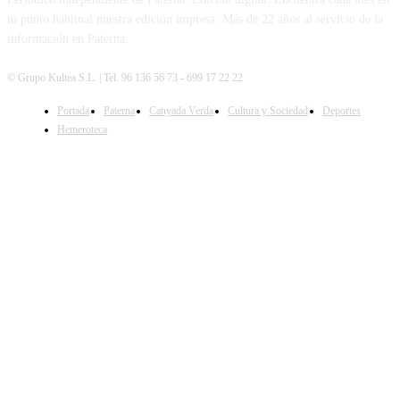
tu punto habitual nuestra edición impresa. Más de 22 años al servicio de la
información en Paterna.
© Grupo Kultea S.L. | Tel. 96 136 56 73 - 699 17 22 22
Portada
Paterna
Canyada Verda
Cultura y Sociedad
Deportes
SÍGUENOS
Hemeroteca