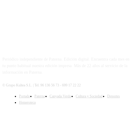
PATERNA AL DÍA
Periódico independiente de Paterna. Edición digital. Encuentra cada mes en
tu punto habitual nuestra edición impresa. Más de 22 años al servicio de la
información en Paterna.
© Grupo Kultea S.L. | Tel. 96 136 56 73 - 699 17 22 22
Portada
Paterna
Canyada Verda
Cultura y Sociedad
Deportes
SÍGUENOS
Hemeroteca