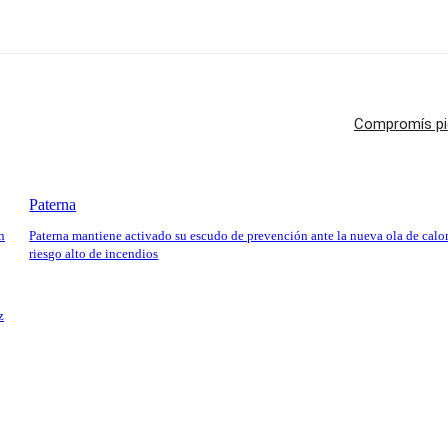
Compromís pid
Paterna
n
Paterna mantiene activado su escudo de prevención ante la nueva ola de calor
riesgo alto de incendios
z