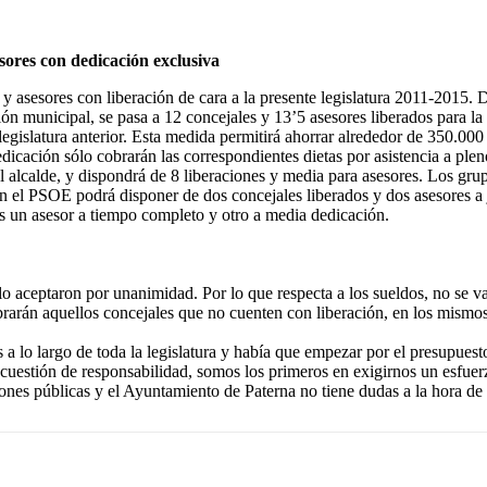
sores con dedicación exclusiva
asesores con liberación de cara a la presente legislatura 2011-2015. De
ón municipal, se pasa a 12 concejales y 13’5 asesores liberados para la 
legislatura anterior. Esta medida permitirá ahorrar alrededor de 350.000
dicación sólo cobrarán las correspondientes dietas por asistencia a ple
alcalde, y dispondrá de 8 liberaciones y media para asesores. Los grup
ión el PSOE podrá disponer de dos concejales liberados y dos asesores
s un asesor a tiempo completo y otro a media dedicación.
 lo aceptaron por unanimidad. Por lo que respecta a los sueldos, no se 
obrarán aquellos concejales que no cuenten con liberación, en los mismo
a lo largo de toda la legislatura y había que empezar por el presupues
 cuestión de responsabilidad, somos los primeros en exigirnos un esfue
ones públicas y el Ayuntamiento de Paterna no tiene dudas a la hora de 