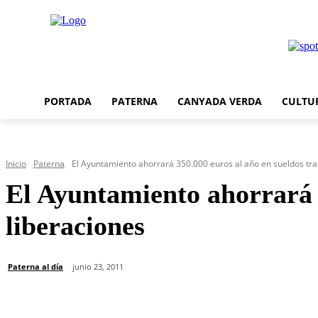
PORTADA
PATERNA
CANYADA VERDA
CULTU
Inicio
Paterna
El Ayuntamiento ahorrará 350.000 euros al año en sueldos tras
El Ayuntamiento ahorrará 3
liberaciones
Paterna al día
junio 23, 2011
Cuota