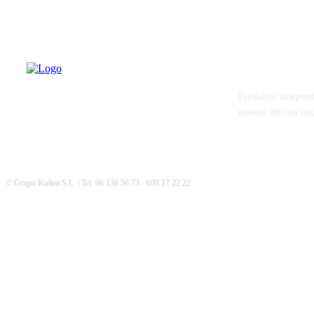
PATERNA AL
Periódico independ
nuestra edición im
© Grupo Kultea S.L. | Tel. 96 136 56 73 - 699 17 22 22