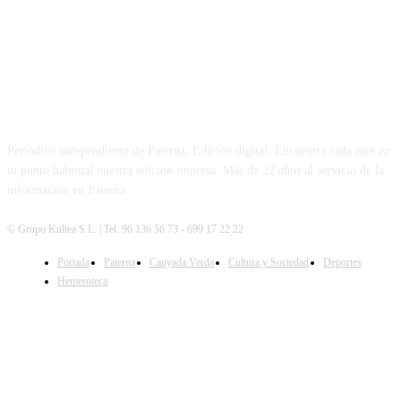
PATERNA AL DÍA
Periódico independiente de Paterna. Edición digital. Encuentra cada mes en
tu punto habitual nuestra edición impresa. Más de 22 años al servicio de la
información en Paterna.
© Grupo Kultea S.L. | Tel. 96 136 56 73 - 699 17 22 22
Portada
Paterna
Canyada Verda
Cultura y Sociedad
Deportes
SÍGUENOS
Hemeroteca