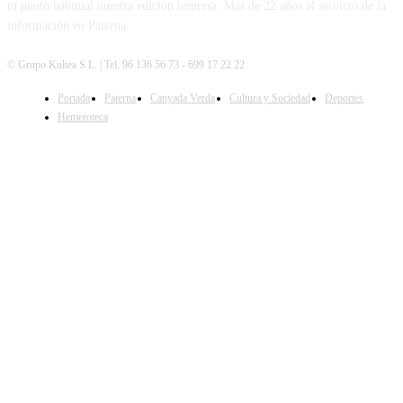
tu punto habitual nuestra edición impresa. Más de 22 años al servicio de la
información en Paterna.
© Grupo Kultea S.L. | Tel. 96 136 56 73 - 699 17 22 22
Portada
Paterna
Canyada Verda
Cultura y Sociedad
Deportes
SÍGUENOS
Hemeroteca