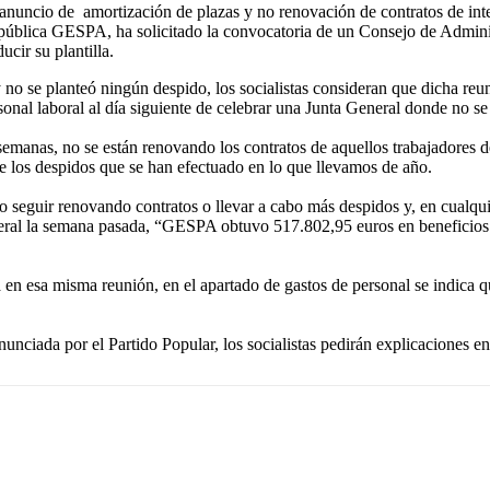
 anuncio de amortización de plazas y no renovación de contratos de i
 pública GESPA, ha solicitado la convocatoria de un Consejo de Adminis
ucir su plantilla.
 se planteó ningún despido, los socialistas consideran que dicha reuni
l laboral al día siguiente de celebrar una Junta General donde no se
semanas, no se están renovando los contratos de aquellos trabajadores
e los despidos que se han efectuado en lo que llevamos de año.
o no seguir renovando contratos o llevar a cabo más despidos y, en cual
eral la semana pasada, “GESPA obtuvo 517.802,95 euros en beneficios en
n esa misma reunión, en el apartado de gastos de personal se indica q
unciada por el Partido Popular, los socialistas pedirán explicaciones e