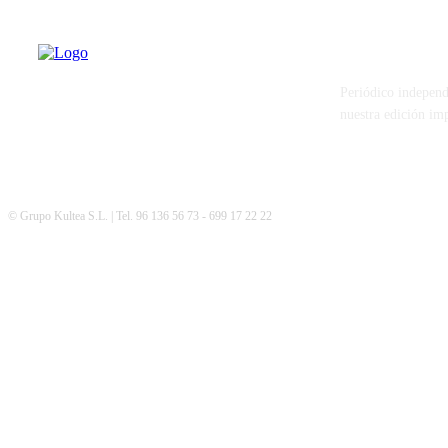
PATERNA AL
Periódico independ
nuestra edición im
© Grupo Kultea S.L. | Tel. 96 136 56 73 - 699 17 22 22