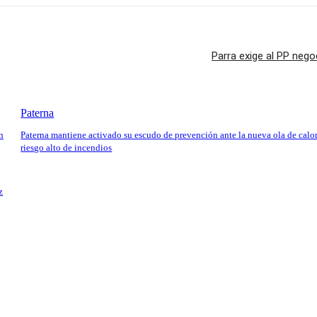
Parra exige al PP negoc
Paterna
n
Paterna mantiene activado su escudo de prevención ante la nueva ola de calor
riesgo alto de incendios
z