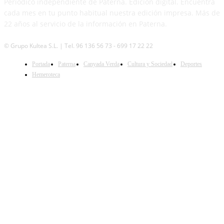
Periódico independiente de Paterna. Edición digital. Encuentra
cada mes en tu punto habitual nuestra edición impresa. Más de
22 años al servicio de la información en Paterna.
© Grupo Kultea S.L. | Tel. 96 136 56 73 - 699 17 22 22
SÍGUENOS
Portada
Paterna
Canyada Verda
Cultura y Sociedad
Deportes
Hemeroteca