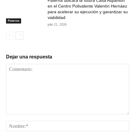
Paterna ubicará la futura Casa Aspanion
en el Centro Polivalente Valentín Hernáez
para acelerar su ejecución y garantizar su
viabilidad
Paterna
julio 21, 2026
Dejar una respuesta
Comentario:
No