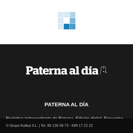
PATERNA AL DÍA
Periódico independiente de Paterna. Edición digital. Encuentra
cada mes en tu punto habitual nuestra edición impresa. Más de
© Grupo Kultea S.L. | Tel. 96 136 56 73 - 699 17 22 22
22 años al servicio de la información en Paterna.