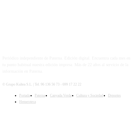
PATERNA AL DÍA
Periódico independiente de Paterna. Edición digital. Encuentra cada mes en
tu punto habitual nuestra edición impresa. Más de 22 años al servicio de la
información en Paterna.
© Grupo Kultea S.L. | Tel. 96 136 56 73 - 699 17 22 22
Portada
Paterna
Canyada Verda
Cultura y Sociedad
Deportes
SÍGUENOS
Hemeroteca