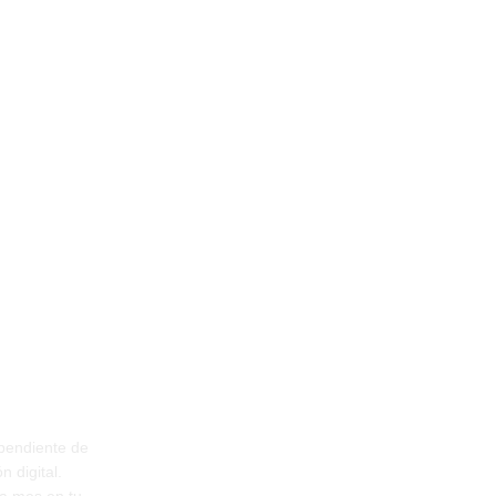
:*
AL DÍA
ependiente de
SÍGUENOS
n digital.