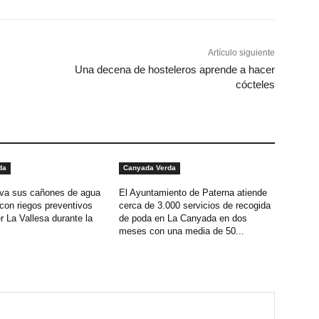
Artículo siguiente
Una decena de hosteleros aprende a hacer
cócteles
da
Canyada Verda
iva sus cañones de agua
El Ayuntamiento de Paterna atiende
 con riegos preventivos
cerca de 3.000 servicios de recogida
r La Vallesa durante la
de poda en La Canyada en dos
meses con una media de 50...