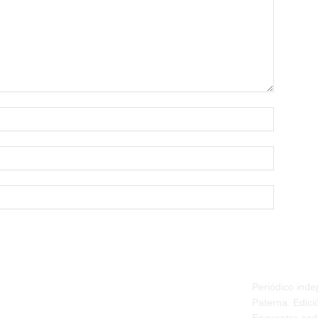
Nombre:*
Correo
electrónico
Sitio
web:
PATERNA 
Periódico ind
Paterna. Edició