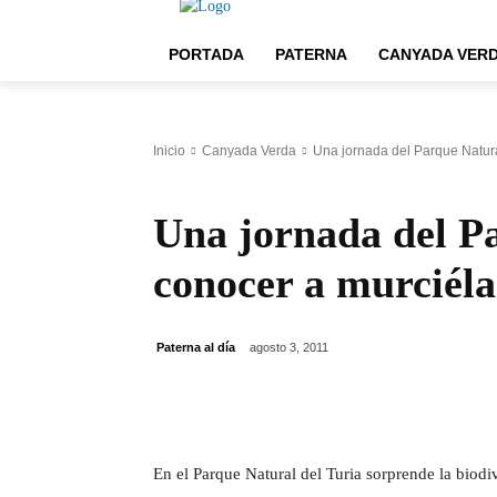
PORTADA
PATERNA
CANYADA VER
Inicio
Canyada Verda
Una jornada del Parque Natura
Canyada Verda
Una jornada del P
conocer a murciéla
Paterna al día
agosto 3, 2011
Cuota
En el Parque Natural del Turia sorprende la biod