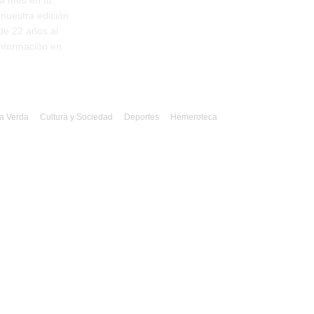
a mes en tu
 nuestra edición
de 22 años al
 información en
a Verda
Cultura y Sociedad
Deportes
Hemeroteca