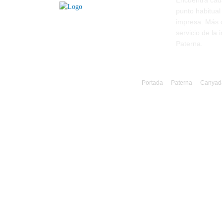
Encuentra cad
punto habitual
impresa. Más 
servicio de la
Paterna.
Portada
Paterna
Canyad