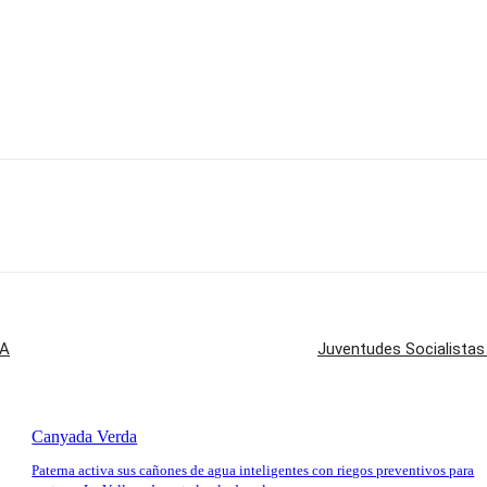
PA
Juventudes Socialistas
Canyada Verda
Paterna activa sus cañones de agua inteligentes con riegos preventivos para