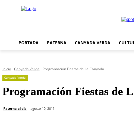
PORTADA
PATERNA
CANYADA VERDA
CULTU
Inicio
Canyada Verda
Programación Fiestas de La Canyada
Canyada Verda
Programación Fiestas de 
Paterna al día
agosto 10, 2011
Cuota