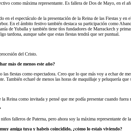
olectivo como máxima representante. Es fallera de Dos de Mayo, en el a
do en el espectáculo de la presentación de la Reina de las Fiestas y en e
Harbor. En el ámbito festivo también destaca su participación como Aba
tanía de Yuballa y también tiene tíos fundadores de Marrackech y primas
algo tardona, aunque sabe que estas fiestas tendrá que ser puntual.
procesión del Cristo.
echar más de menos este año?
 las fiestas como espectadora. Creo que lo que más voy a echar de meno
e. También echaré de menos las horas de maquillaje y peluquería que 
de la Reina como invitada y pensé que me podía presentar cuando fuera m
?
 niños falleros de Paterna, pero ahora soy la máxima representante de l
 muy amiga tuya y habeis coincidido, ¿cómo lo estais viviendo?