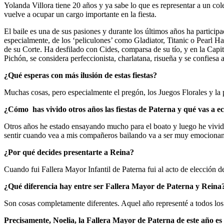
Yolanda Villora tiene 20 años y ya sabe lo que es representar a un c
vuelve a ocupar un cargo importante en la fiesta.
El baile es una de sus pasiones y durante los últimos años ha participa
especialmente, de los ‘peliculones’ como Gladiator, Titanic o Pearl 
de su Corte. Ha desfilado con Cides, comparsa de su tío, y en la Capi
Pichón, se considera perfeccionista, charlatana, risueña y se confiesa 
¿Qué esperas con más ilusión de estas fiestas?
Muchas cosas, pero especialmente el pregón, los Juegos Florales y la 
¿Cómo has vivido otros años las fiestas de Paterna y qué vas a 
Otros años he estado ensayando mucho para el boato y luego he vivido
sentir cuando vea a mis compañeros bailando va a ser muy emocionant
¿Por qué decides presentarte a Reina?
Cuando fui Fallera Mayor Infantil de Paterna fui al acto de elección 
¿Qué diferencia hay entre ser Fallera Mayor de Paterna y Reina
Son cosas completamente diferentes. Aquel año representé a todos los
Precisamente, Noelia, la Fallera Mayor de Paterna de este año es