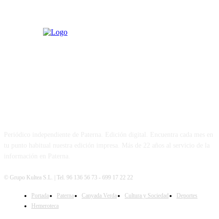
PATERNA AL DÍA
Periódico independiente de Paterna. Edición digital. Encuentra cada mes en
tu punto habitual nuestra edición impresa. Más de 22 años al servicio de la
información en Paterna.
© Grupo Kultea S.L. | Tel. 96 136 56 73 - 699 17 22 22
Portada
Paterna
Canyada Verda
Cultura y Sociedad
Deportes
SÍGUENOS
Hemeroteca