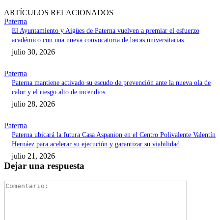
ARTÍCULOS RELACIONADOS
Paterna
El Ayuntamiento y Aigües de Paterna vuelven a premiar el esfuerzo
académico con una nueva convocatoria de becas universitarias
julio 30, 2026
Paterna
Paterna mantiene activado su escudo de prevención ante la nueva ola de
calor y el riesgo alto de incendios
julio 28, 2026
Paterna
Paterna ubicará la futura Casa Aspanion en el Centro Polivalente Valentín
Hernáez para acelerar su ejecución y garantizar su viabilidad
julio 21, 2026
Dejar una respuesta
Comentari