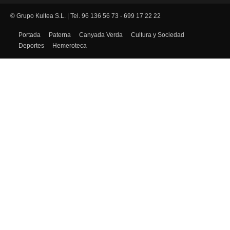
© Grupo Kultea S.L. | Tel. 96 136 56 73 - 699 17 22 22
SÍGUENOS
Portada
Paterna
Canyada Verda
Cultura y Sociedad
Deportes
Hemeroteca