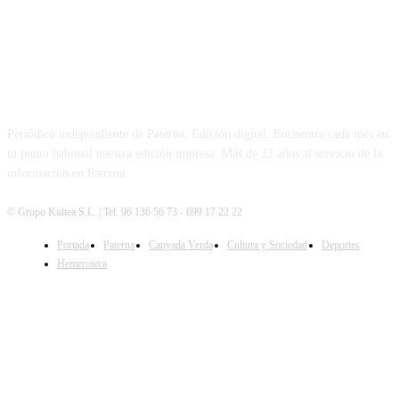
PATERNA AL DÍA
Periódico independiente de Paterna. Edición digital. Encuentra cada mes en
tu punto habitual nuestra edición impresa. Más de 22 años al servicio de la
información en Paterna.
© Grupo Kultea S.L. | Tel. 96 136 56 73 - 699 17 22 22
Portada
Paterna
Canyada Verda
Cultura y Sociedad
Deportes
SÍGUENOS
Hemeroteca