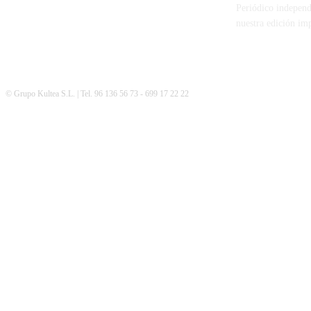
Periódico independ
nuestra edición im
© Grupo Kultea S.L. | Tel. 96 136 56 73 - 699 17 22 22