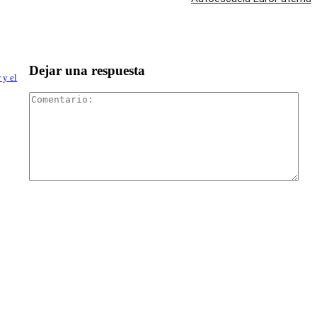
Dejar una respuesta
 y el
Com