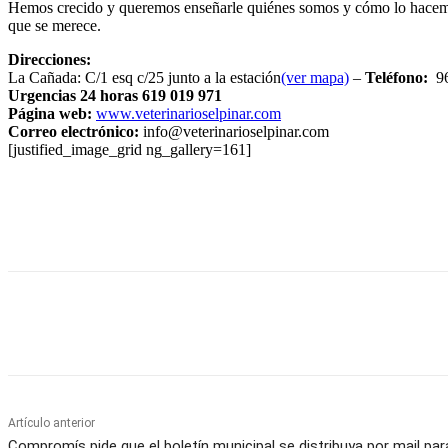
Hemos crecido y queremos enseñarle quiénes somos y cómo lo hacemos i
que se merece.
Direcciones:
La Cañada: C/1 esq c/25 junto a la estación
(ver mapa)
–
Teléfono:
96
Urgencias 24 horas 619 019 971
Página web:
www.veterinarioselpinar.com
Correo electrónico:
info@veterinarioselpinar.com
[justified_image_grid ng_gallery=161]
Cuota
Artículo anterior
Compromís pide que el boletín municipal se distribuya por mail par