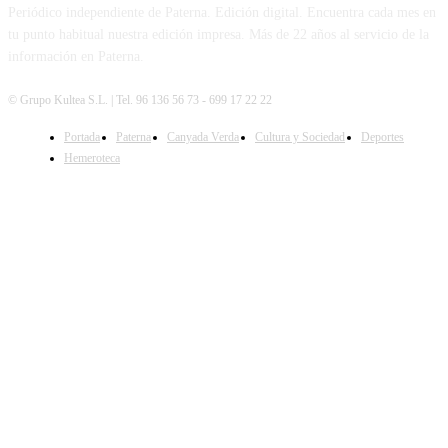
Periódico independiente de Paterna. Edición digital. Encuentra cada mes en
tu punto habitual nuestra edición impresa. Más de 22 años al servicio de la
información en Paterna.
© Grupo Kultea S.L. | Tel. 96 136 56 73 - 699 17 22 22
Portada
Paterna
Canyada Verda
Cultura y Sociedad
Deportes
SÍGUENOS
Hemeroteca