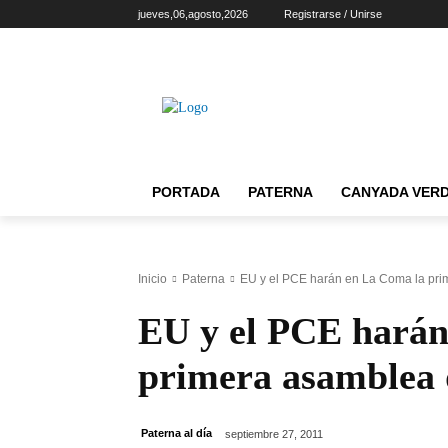
jueves,06,agosto,2026
Registrarse / Unirse
PORTADA
PATERNA
CANYADA VER
Inicio
Paterna
EU y el PCE harán en La Coma la pri
EU y el PCE harán
primera asamblea 
Paterna al día
septiembre 27, 2011