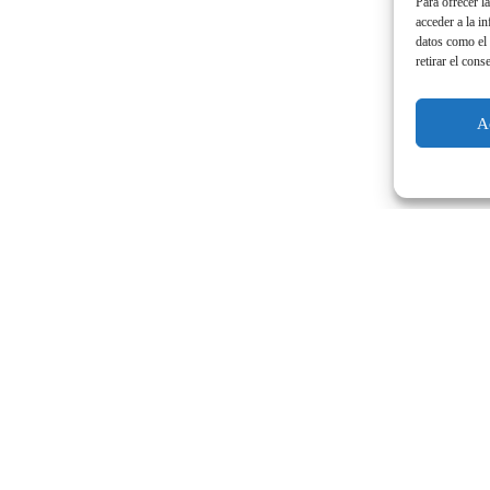
Para ofrecer l
acceder a la i
datos como el 
retirar el cons
A