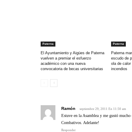
Paterna
Paterna
El Ayuntamiento y Aigües de Paterna
Paterna man
vuelven a premiar el esfuerzo
escudo de p
académico con una nueva
ola de calor 
convocatoria de becas universitarias
incendios
Ramón
septiembre 29, 2011 En 11:50 am
Estuve en la Asamblea y me gustó mucho el
Combativos. Adelante!
Responder