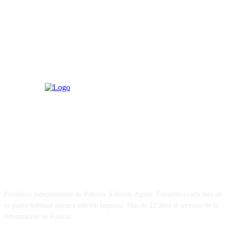
PATERNA AL DÍA
Periódico independiente de Paterna. Edición digital. Encuentra cada mes en
tu punto habitual nuestra edición impresa. Más de 22 años al servicio de la
información en Paterna.