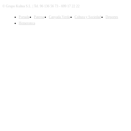
© Grupo Kultea S.L. | Tel. 96 136 56 73 - 699 17 22 22
Portada
Paterna
Canyada Verda
Cultura y Sociedad
Deportes
SÍGUENOS
Hemeroteca