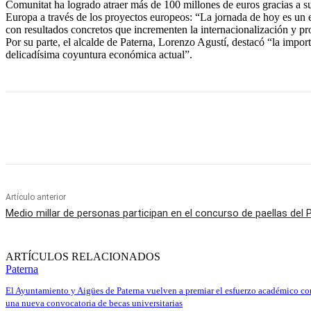
Comunitat ha logrado atraer más de 100 millones de euros gracias a s
Europa a través de los proyectos europeos: “La jornada de hoy es un e
con resultados concretos que incrementen la internacionalización y 
Por su parte, el alcalde de Paterna, Lorenzo Agustí, destacó “la import
delicadísima coyuntura económica actual”.
Cuota
Artículo anterior
Medio millar de personas participan en el concurso de paellas del
ARTÍCULOS RELACIONADOS
Paterna
El Ayuntamiento y Aigües de Paterna vuelven a premiar el esfuerzo académico co
una nueva convocatoria de becas universitarias