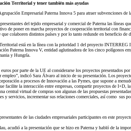
ación Territorial y tener también más ayudas
 Agrupación Empresarial Paterna Innova 5 para atraer subvenciones de 
presentantes del tejido empresarial y comercial de Paterna las líneas q
etivo de poner en marcha proyectos de cooperación territorial con finan
que colaboren distintos países y por lo tanto redunde en beneficio de 
itorial está en la línea con la prioridad 1 del proyecto INTERREG IVC:
ación Paterna Innova V, entidad aglutinadora de los cinco polígonos emp
emania y Hungría.
 euros por parte de la UE al considerarse los proyectos presentados po
 empleo”, indicó Sara Álvaro al inicio de su presentación. Los proyect
ncorporación a procesos de Innovación a las Pymes, que supone a menudo
 facilite la interacción entre empresas, compartir proyectos de I+D, l
una central virtual de compras son algunas de las propuestas presentada
nes y servicios, incrementar sus relaciones comerciales, así como sus pos
resentantes de las ciudades empresariales participantes en este proyecto
u, acudió a la presentación que se hizo en Paterna y habló de la import