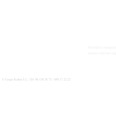
PATERNA AL
Periódico independ
nuestra edición im
© Grupo Kultea S.L. | Tel. 96 136 56 73 - 699 17 22 22