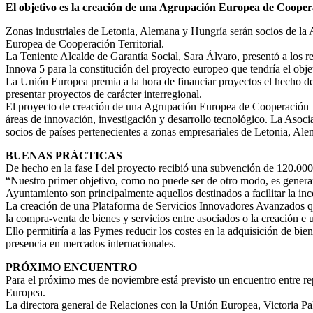
El objetivo es la creación de una Agrupación Europea de Cooper
Zonas industriales de Letonia, Alemana y Hungría serán socios de la
Europea de Cooperación Territorial.
La Teniente Alcalde de Garantía Social, Sara Álvaro, presentó a los re
Innova 5 para la constitución del proyecto europeo que tendría el obj
La Unión Europea premia a la hora de financiar proyectos el hecho de 
presentar proyectos de carácter interregional.
El proyecto de creación de una Agrupación Europea de Cooperación Terr
áreas de innovación, investigación y desarrollo tecnológico. La Asoci
socios de países pertenecientes a zonas empresariales de Letonia, Al
BUENAS PRÁCTICAS
De hecho en la fase I del proyecto recibió una subvención de 120.000
“Nuestro primer objetivo, como no puede ser de otro modo, es generar
Ayuntamiento son principalmente aquellos destinados a facilitar la i
La creación de una Plataforma de Servicios Innovadores Avanzados que
la compra-venta de bienes y servicios entre asociados o la creación e 
Ello permitiría a las Pymes reducir los costes en la adquisición de bie
presencia en mercados internacionales.
PRÓXIMO ENCUENTRO
Para el próximo mes de noviembre está previsto un encuentro entre rep
Europea.
La directora general de Relaciones con la Unión Europea, Victoria Pala