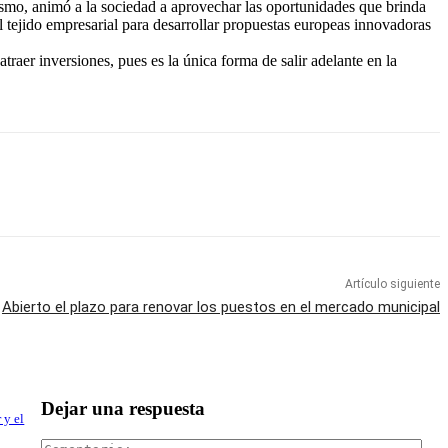
ismo, animó a la sociedad a aprovechar las oportunidades que brinda
l tejido empresarial para desarrollar propuestas europeas innovadoras
traer inversiones, pues es la única forma de salir adelante en la
Artículo siguiente
Abierto el plazo para renovar los puestos en el mercado municipal
Dejar una respuesta
 y el
Com