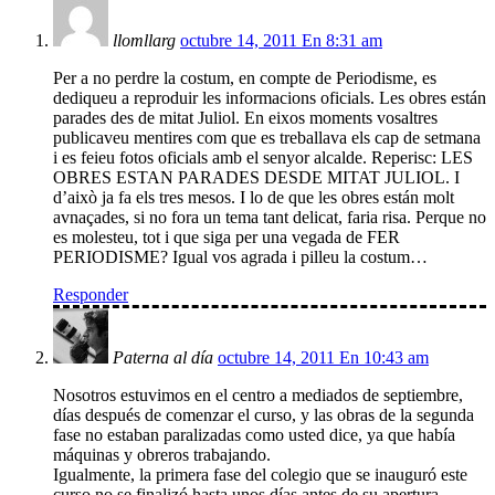
llomllarg
octubre 14, 2011 En 8:31 am
Per a no perdre la costum, en compte de Periodisme, es
dediqueu a reproduir les informacions oficials. Les obres están
parades des de mitat Juliol. En eixos moments vosaltres
publicaveu mentires com que es treballava els cap de setmana
i es feieu fotos oficials amb el senyor alcalde. Reperisc: LES
OBRES ESTAN PARADES DESDE MITAT JULIOL. I
d’això ja fa els tres mesos. I lo de que les obres están molt
avnaçades, si no fora un tema tant delicat, faria risa. Perque no
es molesteu, tot i que siga per una vegada de FER
PERIODISME? Igual vos agrada i pilleu la costum…
Responder
Paterna al día
octubre 14, 2011 En 10:43 am
Nosotros estuvimos en el centro a mediados de septiembre,
días después de comenzar el curso, y las obras de la segunda
fase no estaban paralizadas como usted dice, ya que había
máquinas y obreros trabajando.
Igualmente, la primera fase del colegio que se inauguró este
curso no se finalizó hasta unos días antes de su apertura.