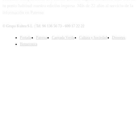
tu punto habitual nuestra edición impresa. Más de 22 años al servicio de la
información en Paterna.
© Grupo Kultea S.L. | Tel. 96 136 56 73 - 699 17 22 22
Portada
Paterna
Canyada Verda
Cultura y Sociedad
Deportes
SÍGUENOS
Hemeroteca