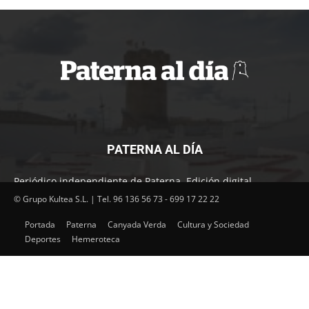
PATERNA AL DÍA
Periódico independiente de Paterna. Edición digital.
Encuentra cada mes en tu punto habitual nuestra edición
© Grupo Kultea S.L. | Tel. 96 136 56 73 - 699 17 22 22
impresa. Más de 22 años al servicio de la información en
Portada
Paterna
Canyada Verda
Cultura y Sociedad
Paterna.
Deportes
Hemeroteca
SÍGUENOS