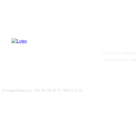
PATERNA AL
Periódico independ
nuestra edición im
© Grupo Kultea S.L. | Tel. 96 136 56 73 - 699 17 22 22