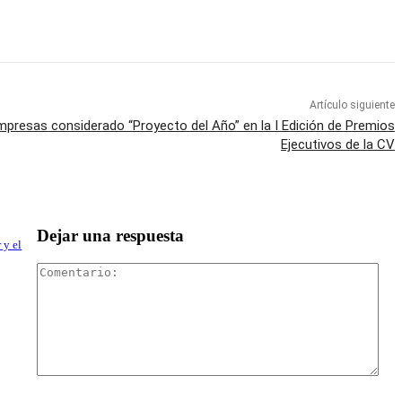
Artículo siguiente
presas considerado “Proyecto del Año” en la I Edición de Premios
Ejecutivos de la CV
Dejar una respuesta
 y el
Com