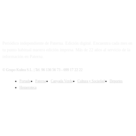
PATERNA AL DÍA
Periódico independiente de Paterna. Edición digital. Encuentra cada mes en
tu punto habitual nuestra edición impresa. Más de 22 años al servicio de la
información en Paterna.
© Grupo Kultea S.L. | Tel. 96 136 56 73 - 699 17 22 22
Portada
Paterna
Canyada Verda
Cultura y Sociedad
Deportes
SÍGUENOS
Hemeroteca