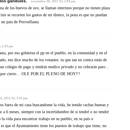
 los gandules.
noviembre 30, 2011 En 2:04 pm
na de los huevos de oro, se llaman interinos porque no tienen plaza
risis se recorten los gastos de mi dinero, la pena es que no puedan
s un pais de Perrosflauta.
n 2:59 pm
auta, por eso gobierna el pp en el pueblo, en la comunidad y en el
ado, eso dice mucho de los votantes. tu que tan en contra estás de
a un colegio de pago y tendrás medico privado y no cobrarás paro…
lico? por cierto… OLE POR EL PLENO DE HOY!!!
30, 2011 En 3:43 pm
os fuera de mi casa buscandome la vida, he tenido rachas buenas y
r a 6 meses, siempre con la incertidumbre de si tendré o no tendré
o la vida para encontrar trabajo en su pueblo, en su país o
 es que el Ayuntamiento tiene los puestos de trabajo que tiene, no