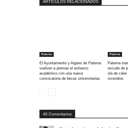
ARTÍCULOS RELACIONADOS
Paterna
Paterna
El Ayuntamiento y Aigües de Paterna
Paterna man
vuelven a premiar el esfuerzo
escudo de p
académico con una nueva
ola de calor 
convocatoria de becas universitarias
incendios
40 Comentarios