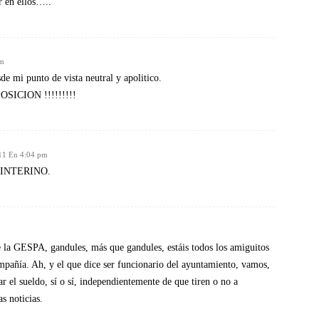
 en ellos…..
pm
 mi punto de vista neutral y apolitico.
SICION !!!!!!!!!
11 En 4:04 pm
es INTERINO.
e la GESPA, gandules, más que gandules, estáis todos los amiguitos
pañía. Ah, y el que dice ser funcionario del ayuntamiento, vamos,
r el sueldo, sí o sí, independientemente de que tiren o no a
s noticias.