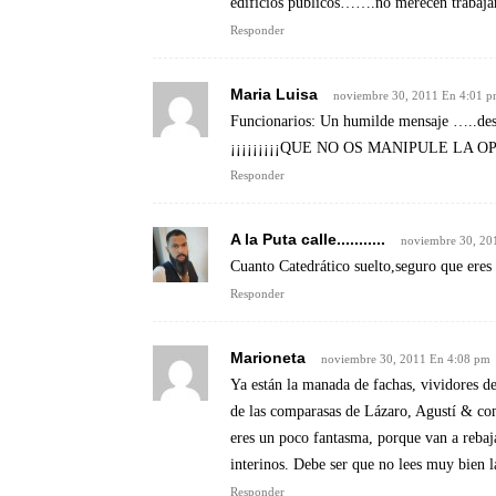
edificios publicos…….no merecen trabajar
Responder
Maria Luisa
noviembre 30, 2011 En 4:01 
Funcionarios: Un humilde mensaje …..desde
¡¡¡¡¡¡¡¡¡QUE NO OS MANIPULE LA OPO
Responder
A la Puta calle...........
noviembre 30, 20
Cuanto Catedrático suelto,seguro que er
Responder
Marioneta
noviembre 30, 2011 En 4:08 pm
Ya están la manada de fachas, vividores d
de las comparasas de Lázaro, Agustí & com
eres un poco fantasma, porque van a rebaja
interinos. Debe ser que no lees muy bien la
Responder