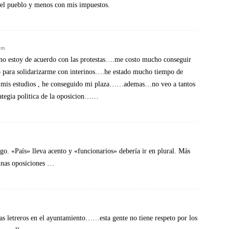
o el pueblo y menos con mis impuestos.
pm
no estoy de acuerdo con las protestas….me costo mucho conseguir
o para solidarizarme con interinos….he estado mucho tiempo de
en mis estudios , he conseguido mi plaza……ademas…no veo a tantos
ategia politica de la oposicion……
go. «País» lleva acento y «funcionarios» debería ir en plural. Más
unas oposiciones …
s letreros en el ayuntamiento……esta gente no tiene respeto por los