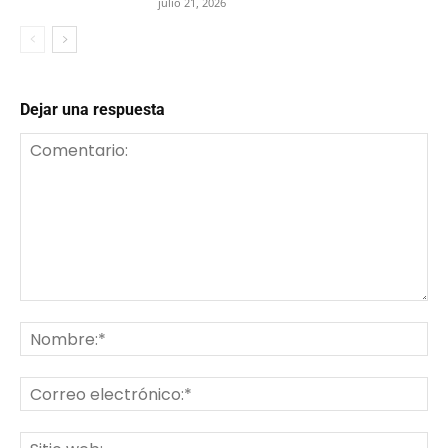
julio 21, 2026
Dejar una respuesta
Comentario:
No
Co
ele
Sit