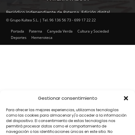
Periódico independiente de Paterna. Edición digital.
Encuentra cada mes en tu punto habitual nuestra edición
© Grupo Kultea S.L. | Tel. 96 136 56 73 - 699 17 22 22
impresa. Más de 22 años al servicio de la información en
Portada
Paterna
Canyada Verda
Cultura y Sociedad
Paterna.
Deportes
Hemeroteca
SÍGUENOS
Gestionar consentimiento
Para ofrecer las mejores experiencias, utilizamos tecnologías
como las cookies para almacenar y/o acceder a la información
del dispositivo. El consentimiento de estas tecnologías nos
permitirá procesar datos como el comportamiento de
navegación o las identificaciones únicas en este sitio. No