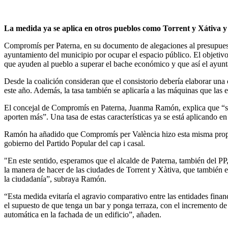
La medida ya se aplica en otros pueblos como Torrent y Xátiva 
Compromís per Paterna, en su documento de alegaciones al presupuest
ayuntamiento del municipio por ocupar el espacio público. El objetivo
que ayuden al pueblo a superar el bache económico y que así el ayun
Desde la coalición consideran que el consistorio debería elaborar una 
este año. Además, la tasa también se aplicaría a las máquinas que las
El concejal de Compromís en Paterna, Juanma Ramón, explica que “según
aporten más”. Una tasa de estas características ya se está aplicando en
Ramón ha añadido que Compromís per València hizo esta misma propues
gobierno del Partido Popular del cap i casal.
"En este sentido, esperamos que el alcalde de Paterna, también del PP
la manera de hacer de las ciudades de Torrent y Xàtiva, que también e
la ciudadanía”, subraya Ramón.
“Esta medida evitaría el agravio comparativo entre las entidades fina
el supuesto de que tenga un bar y ponga terraza, con el incremento de 
automática en la fachada de un edificio”, añaden.