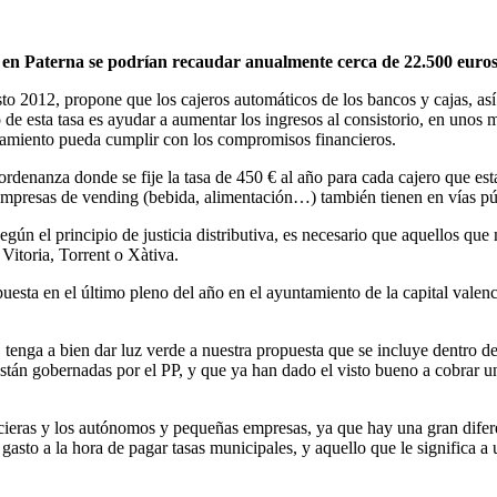
y en Paterna se podrían recaudar anualmente cerca de 22.500 euro
o 2012, propone que los cajeros automáticos de los bancos y cajas, as
 de esta tasa es ayudar a aumentar los ingresos al consistorio, en unos 
tamiento pueda cumplir con los compromisos financieros.
ordenanza donde se fije la tasa de 450 € al año para cada cajero que est
 empresas de vending (bebida, alimentación…) también tienen en vías pú
 el principio de justicia distributiva, es necesario que aquellos que 
 Vitoria, Torrent o Xàtiva.
ta en el último pleno del año en el ayuntamiento de la capital valenc
, tenga a bien dar luz verde a nuestra propuesta que se incluye dentro 
stán gobernadas por el PP, y que ya han dado el visto bueno a cobrar un
ncieras y los autónomos y pequeñas empresas, ya que hay una gran difere
gasto a la hora de pagar tasas municipales, y aquello que le significa a