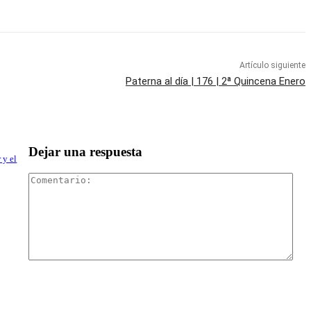
Artículo siguiente
Paterna al día | 176 | 2ª Quincena Enero
Dejar una respuesta
 y el
Com