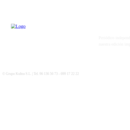
PATERNA AL
Periódico independ
nuestra edición im
© Grupo Kultea S.L. | Tel. 96 136 56 73 - 699 17 22 22