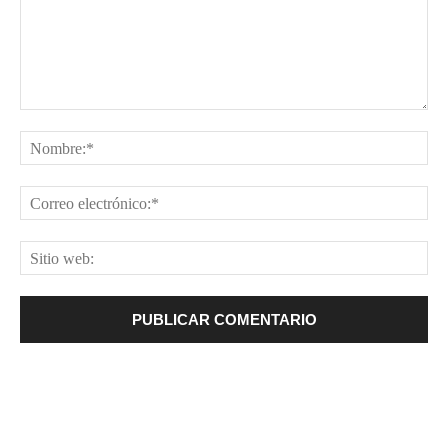
Comentario:
No
Cor
ele
Sit
web