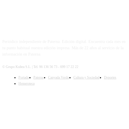
PATERNA AL DÍA
Periódico independiente de Paterna. Edición digital. Encuentra cada mes en
tu punto habitual nuestra edición impresa. Más de 22 años al servicio de la
información en Paterna.
© Grupo Kultea S.L. | Tel. 96 136 56 73 - 699 17 22 22
Portada
Paterna
Canyada Verda
Cultura y Sociedad
Deportes
SÍGUENOS
Hemeroteca