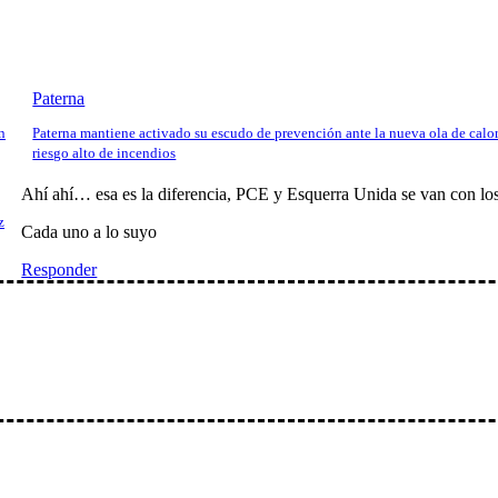
Paterna
n
Paterna mantiene activado su escudo de prevención ante la nueva ola de calor
riesgo alto de incendios
Ahí ahí… esa es la diferencia, PCE y Esquerra Unida se van con los
z
Cada uno a lo suyo
Responder
io: