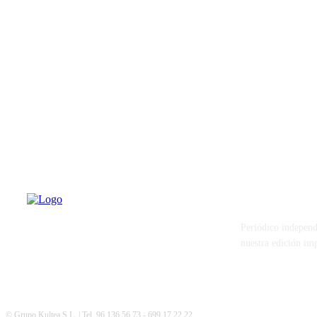
PATERNA AL
Periódico independ
nuestra edición im
© Grupo Kultea S.L. | Tel. 96 136 56 73 - 699 17 22 22