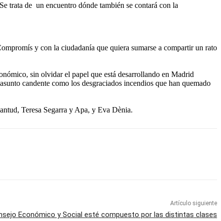
. Se trata de un encuentro dónde también se contará con la
 Compromís y con la ciudadanía que quiera sumarse a compartir un rato
nómico, sin olvidar el papel que está desarrollando en Madrid
do asunto candente como los desgraciados incendios que han quemado
cantud, Teresa Segarra y Apa, y Eva Dènia.
Artículo siguiente
nsejo Económico y Social esté compuesto por las distintas clases