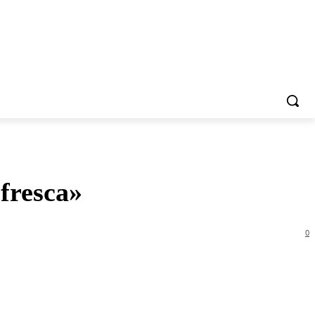
 fresca»
0