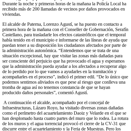
Durante la noche y primeras horas de la mañana la Policía Local ha
recibido más de 200 llamadas de vecinos por daños provocados en
viviendas.
El alcalde de Paterna, Lorenzo Agustí, se ha puesto en contacto a
primera hora de la mañana con el Conseller de Gobernación, Serafín
Castellano, para trasladarle los efectos catastróficos que el temporal
había tenido en el municipio e informarse de las líneas de ayuda que
puedan tener a su disposición los ciudadanos afectados por parte de
la administración autonómica. “Entendemos que se trata de una
situación excepcional, hay que visitar las zonas más dañadas para
ser consciente del perjuicio que ha provocado el agua y esperamos
que la administración pueda ayudar a los afectados a recuperar algo
de lo perdido por lo que vamos a ayudarles en la tramitación y
acompañarles en el proceso”, indicó el primer edil. “De lo único que
podemos sentirnos aliviados es que pese al riesgo que conlleva una
tromba de agua así no tenemos constancia de que se hayan
producido daños personales”, comentó Agustí.
A continuación el alcalde, acompañado por el concejal de
Infraestructuras, Lázaro Royo, ha visitado diversas zonas dañadas
como el perímetro del acuartelamiento Daoiz y Velarde en el que se
han desplomado hasta cuatro partes del muro que lo rodea. La rotura
de los muros y el agua torrencial provocó el cierre de la CV-31 que
discurre entre el acuartelamiento y la Feria de Muestras. Pero los