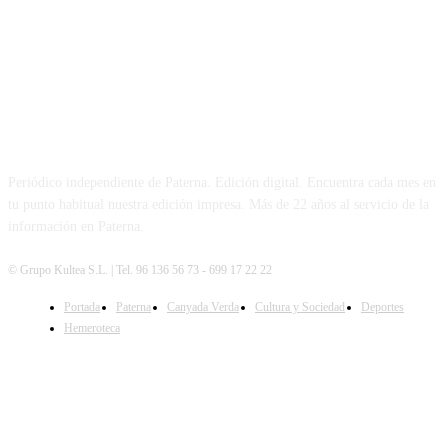
PATERNA AL DÍA
Periódico independiente de Paterna. Edición digital. Encuentra cada mes en
tu punto habitual nuestra edición impresa. Más de 22 años al servicio de la
información en Paterna.
© Grupo Kultea S.L. | Tel. 96 136 56 73 - 699 17 22 22
Portada
Paterna
Canyada Verda
Cultura y Sociedad
Deportes
SÍGUENOS
Hemeroteca