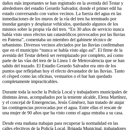
daños más importantes se han registrado en la avenida del Testar y
alrededores del estadio Gerardo Salvador, donde el primer edil ha
estado conversando con varios vecinos. La fuerza del agua en las
inmediaciones de los muros de la vía del tren ha terminado por
inundar garajes y desplazar vehículos, quedando algunos de los
mismos sobre la propia vía del tren. “En 30 años de servicio nunca
había visto unos efectos tan catastróficos provocados por las lluvias
en Paterna”, comentaba un miembro del gabinete técnico de
urbanismo. Diversos vecinos afectados por las lluvias confirmaban
que en el municipio “nunca se había visto algo así”. El firme de la
avenida del Testar deberá ser reemplazado por completo, así como
parte de las vías del tren de la Linea 1 de Metrovalencia que se han
salido del trazado. El Estadio Gerardo Salvador era otro de los
puntos que reflejaban hoy el efecto devastador de las lluvias. Tanto
el césped como las oficinas, vestuarios o el bar han quedado
completamente impracticables.
Durante toda la noche la Policía Local y trabajadores municipales de
distintas áreas, acompañados por la teniente alcalde, Elena Martínez,
y el concejal de Emergencias, Jesús Giménez, han tratado de atajar
las contingencias provocadas por el agua. Entre ellas el rescate de
una mujer de 90 años que ha visto como el agua entraba a su casa.
Desde esta mañana trabajan para recuperar la normalidad en las
calles efectivos de la Policía Local, Brigada Municipal, trabajadores