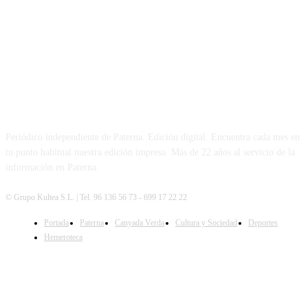
PATERNA AL DÍA
Periódico independiente de Paterna. Edición digital. Encuentra cada mes en
tu punto habitual nuestra edición impresa. Más de 22 años al servicio de la
información en Paterna.
© Grupo Kultea S.L. | Tel. 96 136 56 73 - 699 17 22 22
Portada
Paterna
Canyada Verda
Cultura y Sociedad
Deportes
SÍGUENOS
Hemeroteca